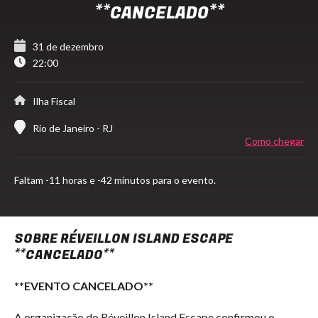
**CANCELADO**
31 de dezembro
22:00
Ilha Fiscal
Rio de Janeiro - RJ
Como chegar
Faltam
-11 horas e -42 minutos para o evento.
SOBRE RÉVEILLON ISLAND ESCAPE
**CANCELADO**
**EVENTO CANCELADO**
A organização do Réveillon Island Escape confirmou o