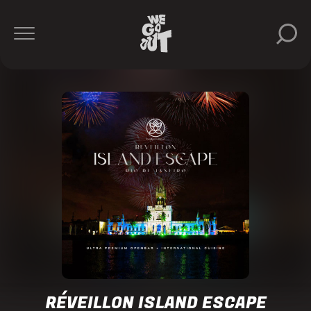
Guy
Gerber
THEMBA
Body
&
Soul
https://www.instagram.com/bodyandsoulrio/
RÉVEILLON ISLAND ESCAPE