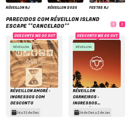
RÉVEILLON RJ
RÉVEILLON 2025
FESTAS RJ
Réveillon Island Escape **CANCELADO**
PARECIDOS COM RÉVEILLON ISLAND
ESCAPE **CANCELADO**
DESCONTO WE GO OUT
DESCONTO WE GO OUT
RÉVEILLON
RÉVEILLON
RÉVEILLON AMORÉ -
RÉVEILLON
INGRESSOS COM
CARNEIROS -
DESCONTO
INGRESSOS
DISPONÍVEIS
26 a 31 de Dez
26 de Dez a 2 de Jan
Item
1
Réveillon
of
Réveillon
Carneiros