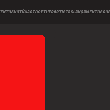
VENTOS
NOTÍCIAS
TOGETHER
ARTISTAS
LANÇAMENTOS
SO