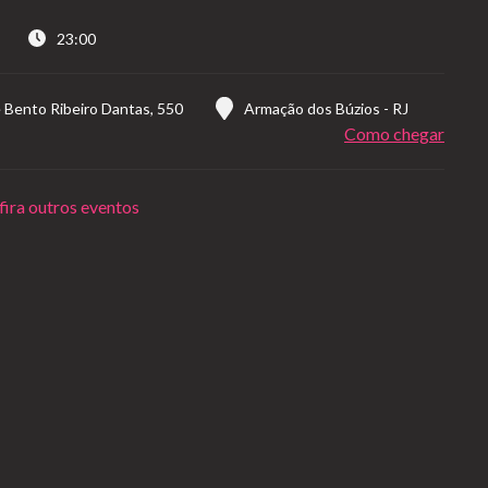
23:00
é Bento Ribeiro Dantas, 550
Armação dos Búzios
-
RJ
Como chegar
ira outros eventos