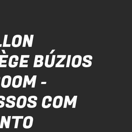
LLON
LÈGE BÚZIOS
OOM -
SSOS COM
ONTO