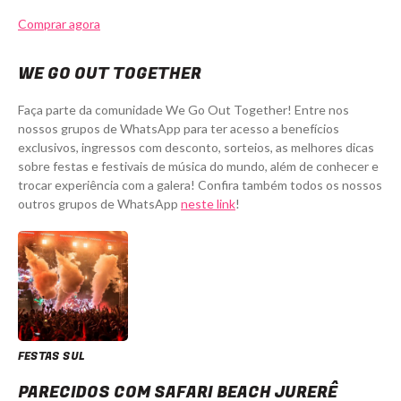
Comprar agora
WE GO OUT TOGETHER
Faça parte da comunidade We Go Out Together! Entre nos
nossos grupos de WhatsApp para ter acesso a benefícios
exclusivos, ingressos com desconto, sorteios, as melhores dicas
sobre festas e festivais de música do mundo, além de conhecer e
trocar experiência com a galera! Confira também todos os nossos
outros grupos de WhatsApp
neste link
!
FESTAS SUL
Safari Beach Jurerê com Ashibah - Ingressos com desconto
PARECIDOS COM SAFARI BEACH JURERÊ