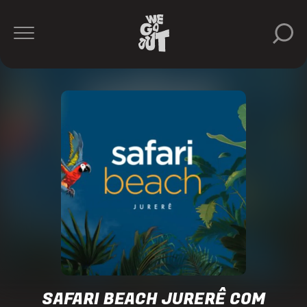
Safari
Beach
Jurerê
https://www.instagram.com/safaribeachjurere/
SAFARI BEACH JURERÊ COM