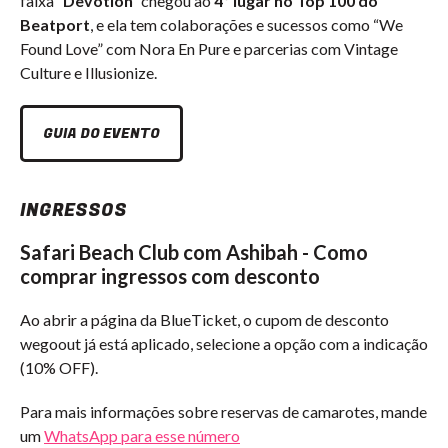
faixa
“Devotion”
chegou ao
4º lugar no Top 100 do
Beatport
, e ela tem colaborações e sucessos como “We
Found Love” com Nora En Pure e parcerias com Vintage
Culture e Illusionize.
GUIA DO EVENTO
INGRESSOS
Safari Beach Club com Ashibah - Como
comprar ingressos com desconto
Ao abrir a página da BlueTicket, o cupom de desconto
wegoout já está aplicado, selecione a opção com a indicação
(10% OFF).
Para mais informações sobre reservas de camarotes, mande
um
WhatsApp para esse número