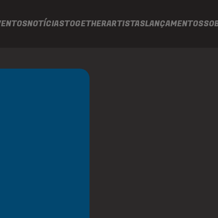
VENTOS
NOTÍCIAS
TOGETHER
ARTISTAS
LANÇAMENTOS
SO