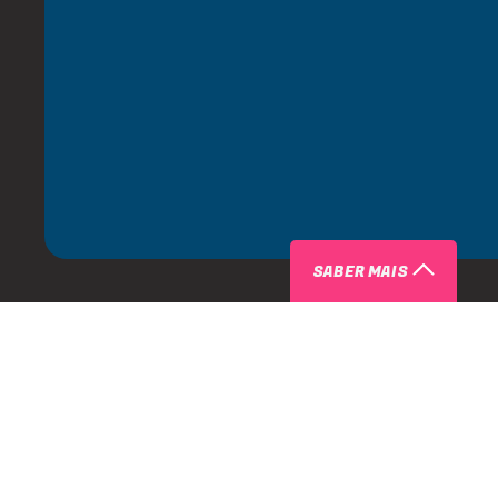
SABER MAIS
SOBRE SAFARI BEACH JURERÊ COM
INGRESSOS COM DESCONTO
O Safari Beach Jurerê dá o start em sua terceira temporada 
dezembro, com uma festa de abertura que dá o tom do que v
musical refinada, atmosfera sofisticada e experiências à be