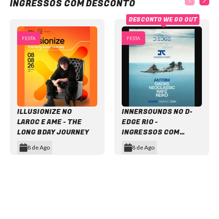
INGRESSOS COM DESCONTO
DESCONTO WE GO OUT
FESTA
FESTA
ILLUSIONIZE NO
INNERSOUNDS NO D-
LAROC E AME - THE
EDGE RIO -
LONG BDAY JOURNEY
INGRESSOS COM
DESCONTO
8 de Ago
8 de Ago
Item
1
of
12
NEWSLETTER