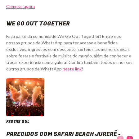
Comprar agora
WE GO OUT TOGETHER
Faça parte da comunidade We Go Out Together! Entre nos
nossos grupos de WhatsApp para ter acesso a benefícios
exclusivos, ingressos com desconto, sorteios, as melhores dicas
sobre festas e festivais de música do mundo, além de conhecer e
trocar experiência com a galera! Confira também todos os nossos
outros grupos de WhatsApp
neste link
!
FESTAS SUL
Safari Beach Jurerê - Ingressos com desconto
PARECIDOS COM SAFARI BEACH JURERÊ -