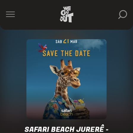
Safari
Beach
Jurerê
https://www.instagram.com/safaribeachjurere/
SAFARI BEACH JURERÊ -