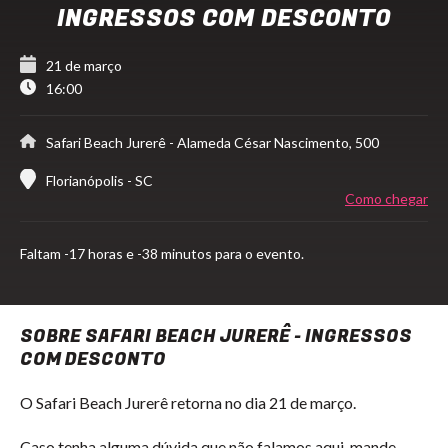
INGRESSOS COM DESCONTO
21 de março
16:00
Safari Beach Jurerê
- Alameda César Nascimento, 500
Florianópolis - SC
Como chegar
Faltam
-17 horas e -38 minutos para o evento.
SOBRE SAFARI BEACH JURERÊ - INGRESSOS
COM DESCONTO
O Safari Beach Jurerê retorna no dia 21 de março.
Caso tenha alguma dúvida que não falamos aqui, mande