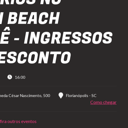
I BEACH
Ê - INGRESSOS
ESCONTO
16:00
meda César Nascimento, 500
Florianópolis
-
SC
Como chegar
ira outros eventos