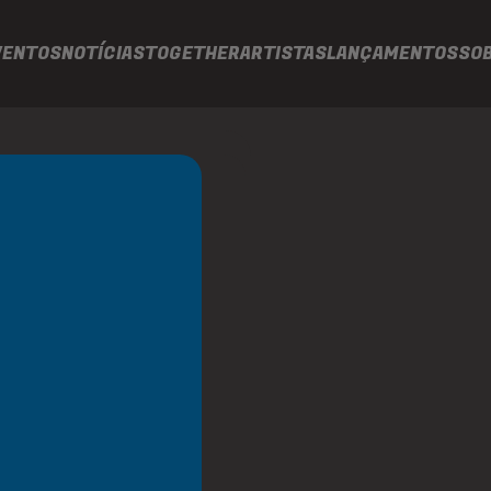
VENTOS
NOTÍCIAS
TOGETHER
ARTISTAS
LANÇAMENTOS
SO