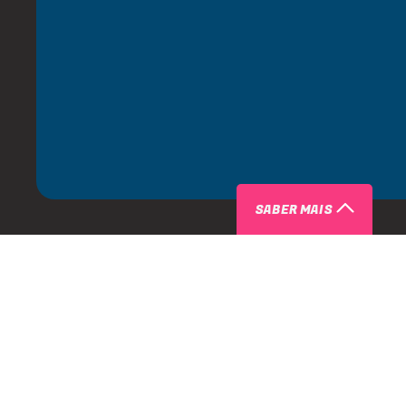
SABER MAIS
SOBRE SCENARIOS NO SAFARI BEA
INGRESSOS COM DESCONTO
O Safari Beach Jurerê recebe a label Scenarios no dia 28 d
Caso tenha alguma dúvida que não falamos aqui, mande um