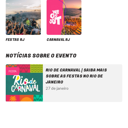
FESTAS RJ
CARNAVAL RJ
NOTÍCIAS SOBRE O EVENTO
RIO DE CARNAVAL | SAIBA MAIS
FESTA
SOBRE AS FESTAS NO RIO DE
JANEIRO
27 de janeiro
Seremos Felizes com Yan - Ingressos com desconto
NEWSLETTER