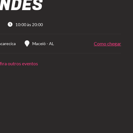
NDES
10:00 às 20:00
Como chegar
acarecica
Maceió
-
AL
ira outros eventos