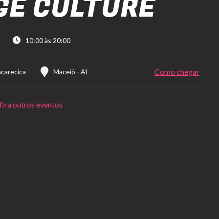
GE CULTURE
10:00 às 20:00
Como chegar
acarecica
Maceió
-
AL
ira outros eventos