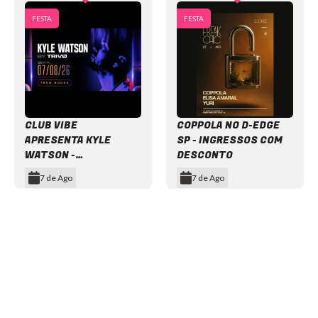
FESTA
FESTA
CLUB VIBE
COPPOLA NO D-EDGE
APRESENTA KYLE
SP - INGRESSOS COM
WATSON -
DESCONTO
INGRESSOS COM
7 de Ago
7 de Ago
DESCONTO
Item
1
of
12
NEWSLETTER