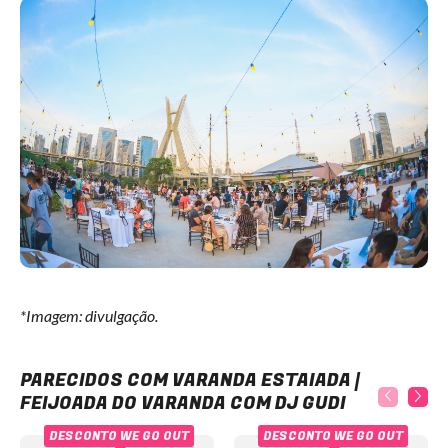
*Imagem: divulgação.
Varanda Estaiada | Feijoada do Varanda com DJ Gudi
PARECIDOS COM VARANDA ESTAIADA |
FEIJOADA DO VARANDA COM DJ GUDI
DESCONTO WE GO OUT
DESCONTO WE GO OUT