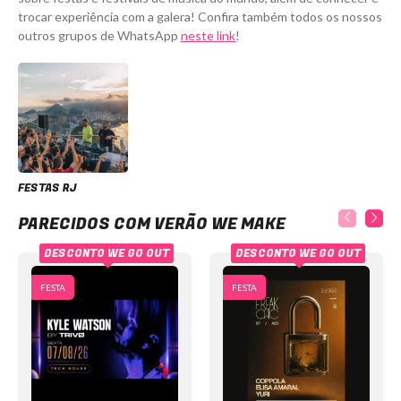
trocar experiência com a galera! Confira também todos os nossos
outros grupos de WhatsApp
neste link
!
FESTAS RJ
Verão We Make
PARECIDOS COM VERÃO WE MAKE
DESCONTO WE GO OUT
DESCONTO WE GO OUT
FESTA
FESTA