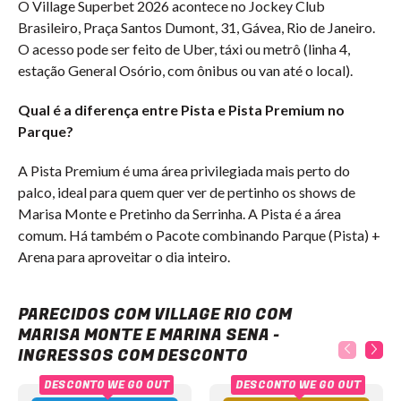
O Village Superbet 2026 acontece no Jockey Club
Brasileiro, Praça Santos Dumont, 31, Gávea, Rio de Janeiro.
O acesso pode ser feito de Uber, táxi ou metrô (linha 4,
estação General Osório, com ônibus ou van até o local).
Qual é a diferença entre Pista e Pista Premium no
Parque?
A Pista Premium é uma área privilegiada mais perto do
palco, ideal para quem quer ver de pertinho os shows de
Marisa Monte e Pretinho da Serrinha. A Pista é a área
comum. Há também o Pacote combinando Parque (Pista) +
Arena para aproveitar o dia inteiro.
Village Rio com Marisa Monte e Marina Sena - Ingressos com desconto
PARECIDOS COM VILLAGE RIO COM
MARISA MONTE E MARINA SENA -
INGRESSOS COM DESCONTO
DESCONTO WE GO OUT
DESCONTO WE GO OUT