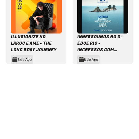
ILLUSIONIZE NO
INNERSOUNDS NO D-
LAROC E AME - THE
EDGE RIO -
LONG BDAY JOURNEY
INGRESSOS COM
DESCONTO
8 de Ago
8 de Ago
Item
1
of
12
NEWSLETTER