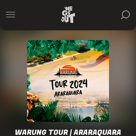
Beltran
BLANCAh
D-
Nox
Gabe
Ratier
Bigfett
Mary
Mesk
Nahime
https://www.instagram.com/nahimeeventos/
WARUNG TOUR | ARARAQUARA