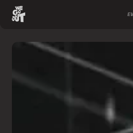
E
300
experience
https://www.instagram.com/p/DX5HUyxOGaR/