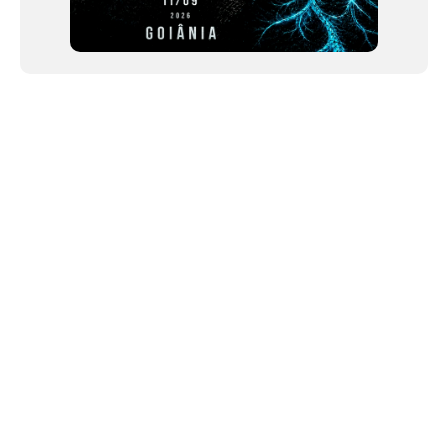
NEWSLETTER
©2024 We Go Out, todos os direitos reservados. Versao 20250603.