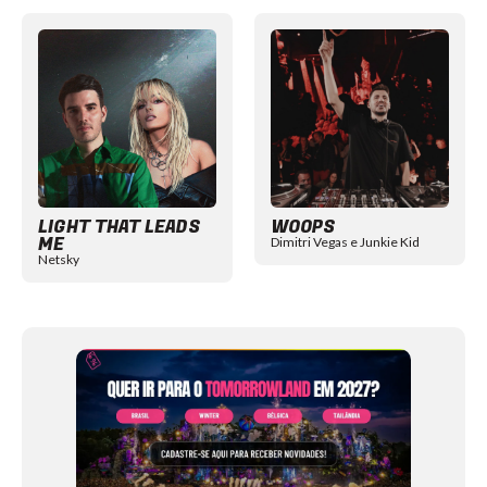
Item
1
of
12
LIGHT THAT LEADS
WOOPS
ME
Dimitri Vegas e Junkie Kid
Netsky