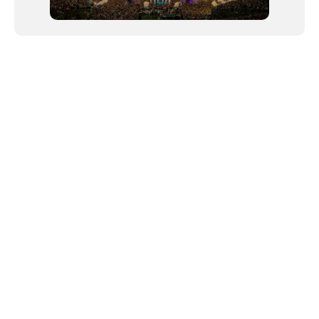
NEWSLETTER
©2024 We Go Out, todos os direitos reservados. Versao 20250603.
O We Go Out e um site informativo, que publica
noticias
, novidades de