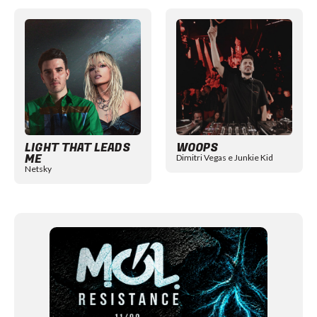
Item
1
of
12
LIGHT THAT LEADS
WOOPS
ME
Dimitri Vegas e Junkie Kid
Netsky