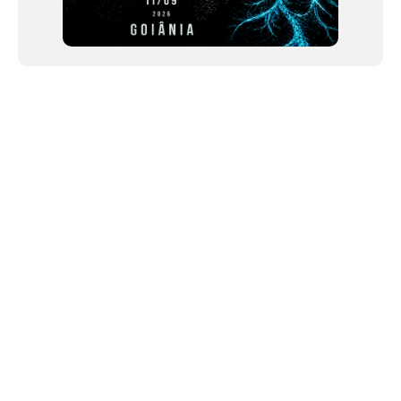
NEWSLETTER
©2024 We Go Out, todos os direitos reservados. Versao 20250603.