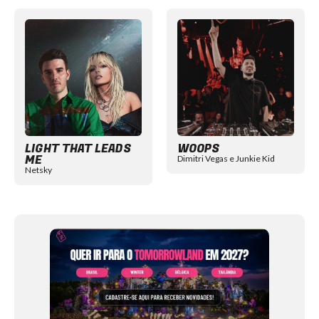
Item
1
of
12
LIGHT THAT LEADS
WOOPS
ME
Dimitri Vegas e Junkie Kid
Netsky