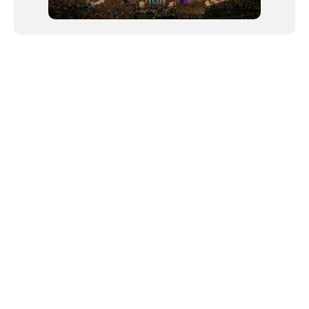
NEWSLETTER
©2024 We Go Out, todos os direitos reservados. Versao 20250603.
O We Go Out e um site informativo, que publica
noticias
, novidades de