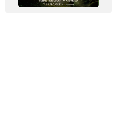
NEWSLETTER
©2024 We Go Out, todos os direitos reservados. Versao 20250603.
O We Go Out e um site informativo, que publica
noticias
, novidades de