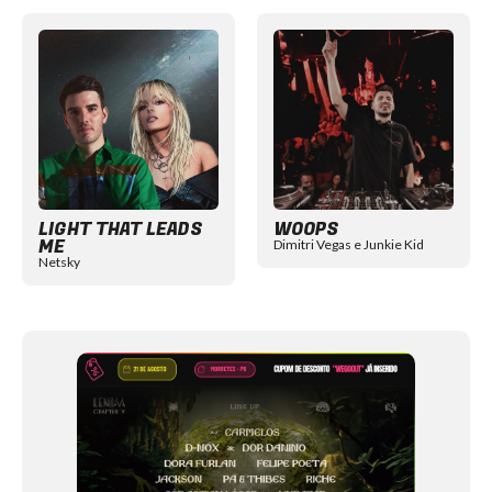
Item
1
of
12
LIGHT THAT LEADS
WOOPS
ME
Dimitri Vegas e Junkie Kid
Netsky