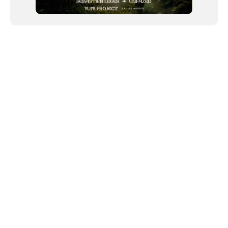
NEWSLETTER
©2024 We Go Out, todos os direitos reservados. Versao 20250603.
O We Go Out e um site informativo, que publica
noticias
, novidades de