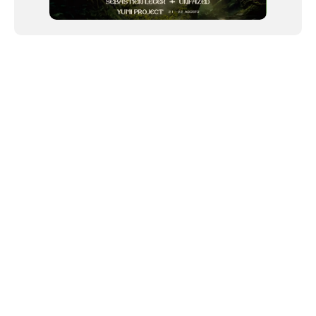
NEWSLETTER
©2024 We Go Out, todos os direitos reservados. Versao 20250603.
O We Go Out e um site informativo, que publica
noticias
, novidades de