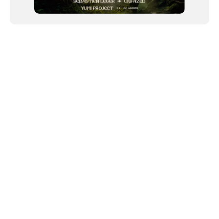
NEWSLETTER
©2024 We Go Out, todos os direitos reservados. Versao 20250603.
O We Go Out e um site informativo, que publica
noticias
, novidades de