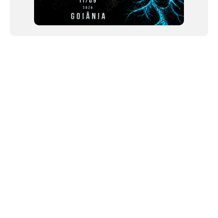
NEWSLETTER
©2024 We Go Out, todos os direitos reservados. Versao 20250603.