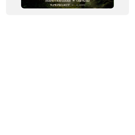
NEWSLETTER
©2024 We Go Out, todos os direitos reservados. Versao 20250603.
O We Go Out e um site informativo, que publica
noticias
, novidades de