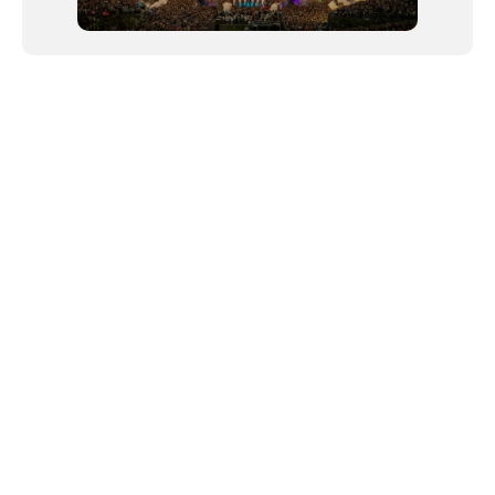
NEWSLETTER
©2024 We Go Out, todos os direitos reservados. Versao 20250603.
O We Go Out e um site informativo, que publica
noticias
, novidades de