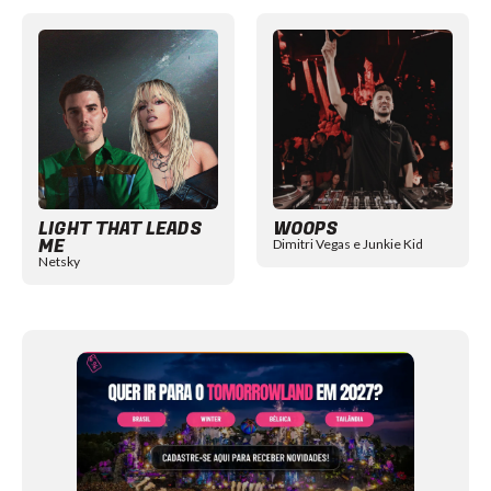
Item
1
of
12
LIGHT THAT LEADS
WOOPS
ME
Dimitri Vegas e Junkie Kid
Netsky