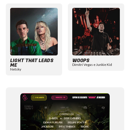
Item
1
of
12
LIGHT THAT LEADS
WOOPS
ME
Dimitri Vegas e Junkie Kid
Netsky