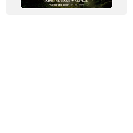
NEWSLETTER
©2024 We Go Out, todos os direitos reservados. Versao 20250603.
O We Go Out e um site informativo, que publica
noticias
, novidades de