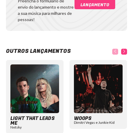
Preencha o formulário de
LANÇAMENTO
envio do lançamento e mostre
a sua música para milhares de
pessoas!
OUTROS LANÇAMENTOS
Item
1
of
12
LIGHT THAT LEADS
WOOPS
ME
Dimitri Vegas e Junkie Kid
Netsky