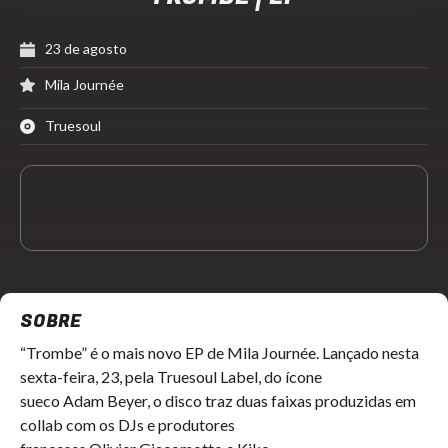
23 de agosto
Mila Journée
Truesoul
SOBRE
“Trombe” é o mais novo EP de Mila Journée. Lançado nesta
sexta-feira, 23, pela Truesoul Label, do ícone
sueco Adam Beyer, o disco traz duas faixas produzidas em
collab com os DJs e produtores