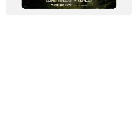
NEWSLETTER
©2024 We Go Out, todos os direitos reservados. Versao 20250603.
O We Go Out e um site informativo, que publica
noticias
, novidades de