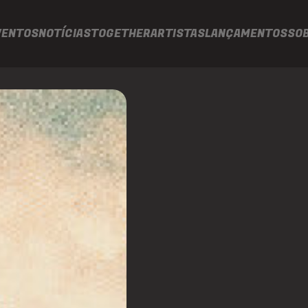
VENTOS
NOTÍCIAS
TOGETHER
ARTISTAS
LANÇAMENTOS
SO