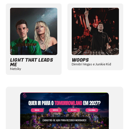
Item
1
of
12
LIGHT THAT LEADS
WOOPS
ME
Dimitri Vegas e Junkie Kid
Netsky