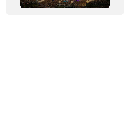
NEWSLETTER
©2024 We Go Out, todos os direitos reservados. Versao 20250603.
O We Go Out e um site informativo, que publica
noticias
, novidades de