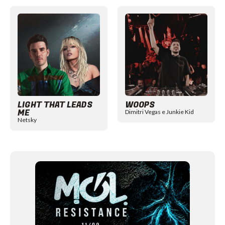
Item
1
of
12
LIGHT THAT LEADS
WOOPS
ME
Dimitri Vegas e Junkie Kid
Netsky