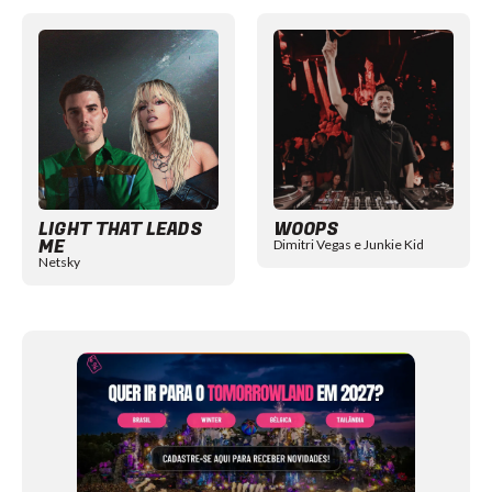
Item
1
of
12
LIGHT THAT LEADS
WOOPS
ME
Dimitri Vegas e Junkie Kid
Netsky