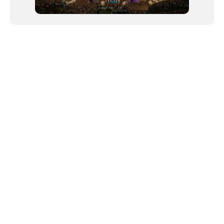
NEWSLETTER
©2024 We Go Out, todos os direitos reservados. Versao 20250603.
O We Go Out e um site informativo, que publica
noticias
, novidades de