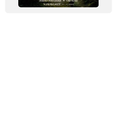
NEWSLETTER
©2024 We Go Out, todos os direitos reservados. Versao 20250603.
O We Go Out e um site informativo, que publica
noticias
, novidades de