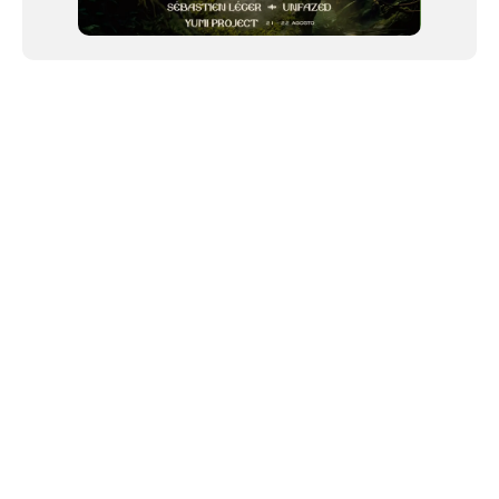
NEWSLETTER
©2024 We Go Out, todos os direitos reservados. Versao 20250603.
O We Go Out e um site informativo, que publica
noticias
, novidades de