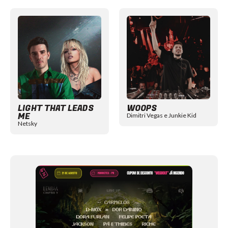
Item
1
of
12
LIGHT THAT LEADS
WOOPS
ME
Dimitri Vegas e Junkie Kid
Netsky