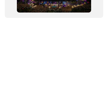
NEWSLETTER
©2024 We Go Out, todos os direitos reservados. Versao 20250603.