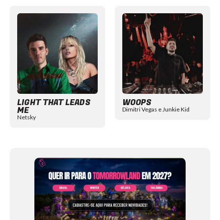
Item
1
of
12
LIGHT THAT LEADS
WOOPS
ME
Dimitri Vegas e Junkie Kid
Netsky