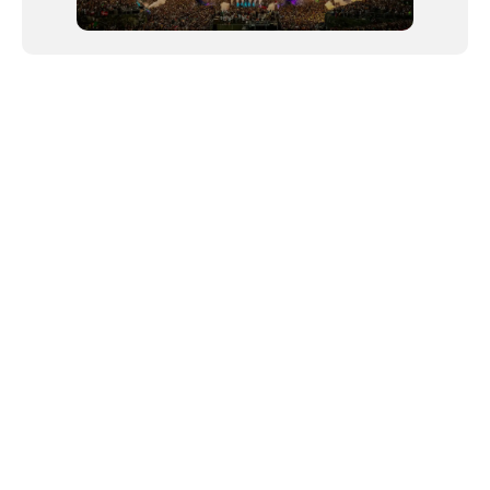
NEWSLETTER
©2024 We Go Out, todos os direitos reservados. Versao 20250603.
O We Go Out e um site informativo, que publica
noticias
, novidades de