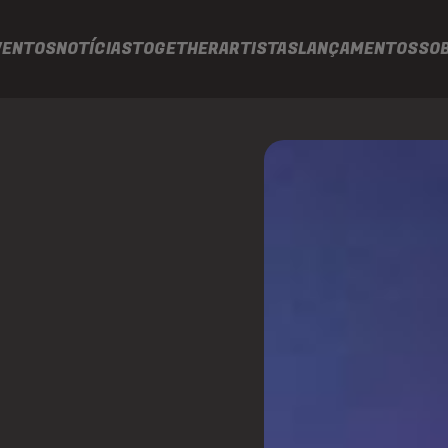
VENTOS
NOTÍCIAS
TOGETHER
ARTISTAS
LANÇAMENTOS
SO