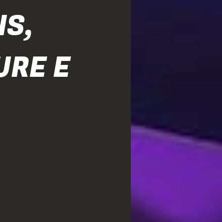
NS,
URE E