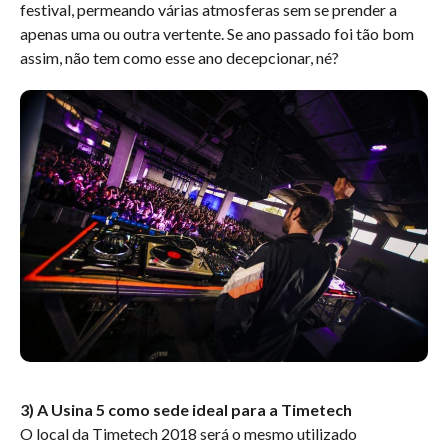
festival, permeando várias atmosferas sem se prender a
apenas uma ou outra vertente. Se ano passado foi tão bom
assim, não tem como esse ano decepcionar, né?
3) A Usina 5 como sede ideal para a Timetech
O local da
Timetech
2018
será o mesmo utilizado