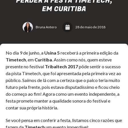
PERDER A FESTA TIMETECH,
EM CURITIBA
Bruna Antero
28 de maio de 2018
No dia 9 de junho, a
Usina 5
receberá a primeira edição da
Timetech
, em
Curitiba
. Assim como nós, quem esteve
presente no festival
Tribaltech 2017
pôde sentir o sucesso
da pista Timetech, que foi apresentada pela primeira vez ao
público. Saímos de lá com a certeza que o palco teria muito
futuro pela frente, pois estava disputadíssimo e ficou cheio
do começo ao fim! Agora como um evento independente, a
festa promete manter a qualidade sonora do festival e
contar sua própria história.
Se você pensa em conferir a festa, listamos cinco razões que
fazem da
Timetech
um evento imperdível: