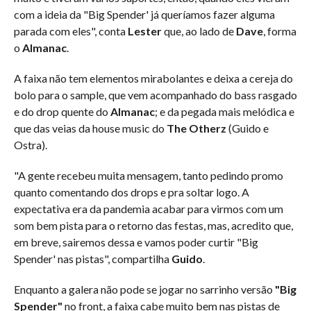
com a ideia da "Big Spender' já queríamos fazer alguma
parada com eles", conta
Lester
que, ao lado de
Dave
, forma
o
Almanac
.
A faixa não tem elementos mirabolantes e deixa a cereja do
bolo para o sample, que vem acompanhado do bass rasgado
e do drop quente do
Almanac
; e da pegada mais melódica e
que das veias da house music do
The Otherz
(Guido e
Ostra).
"A gente recebeu muita mensagem, tanto pedindo promo
quanto comentando dos drops e pra soltar logo. A
expectativa era da pandemia acabar para virmos com um
som bem pista para o retorno das festas, mas, acredito que,
em breve, sairemos dessa e vamos poder curtir "Big
Spender' nas pistas", compartilha
Guido
.
Enquanto a galera não pode se jogar no sarrinho versão
"Big
Spender"
no front, a faixa cabe muito bem nas pistas de