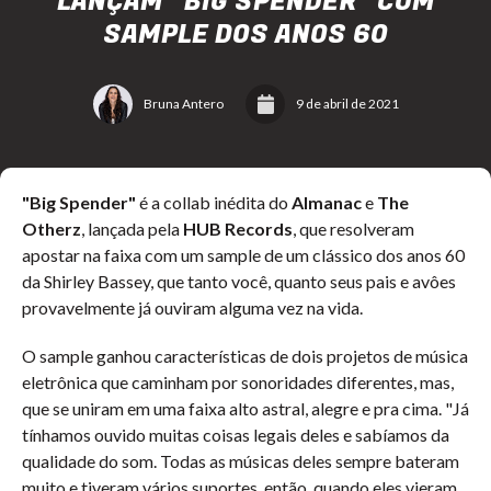
LANÇAM “BIG SPENDER” COM
SAMPLE DOS ANOS 60
Bruna Antero
9 de abril de 2021
"Big Spender"
é a collab inédita do
Almanac
e
The
Otherz
, lançada pela
HUB Records
, que resolveram
apostar na faixa com um sample de um clássico dos anos 60
da Shirley Bassey, que tanto você, quanto seus pais e avôes
provavelmente já ouviram alguma vez na vida.
O sample ganhou características de dois projetos de música
eletrônica que caminham por sonoridades diferentes, mas,
que se uniram em uma faixa alto astral, alegre e pra cima. "Já
tínhamos ouvido muitas coisas legais deles e sabíamos da
qualidade do som. Todas as músicas deles sempre bateram
muito e tiveram vários suportes, então, quando eles vieram