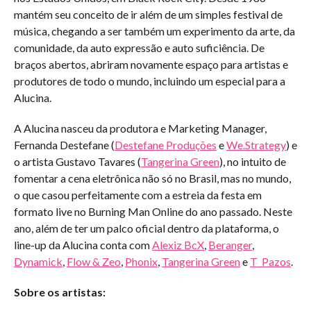
mantém seu conceito de ir além de um simples festival de
música, chegando a ser também um experimento da arte, da
comunidade, da auto expressão e auto suficiência. De
braços abertos, abriram novamente espaço para artistas e
produtores de todo o mundo, incluindo um especial para a
Alucina.
A Alucina nasceu da produtora e Marketing Manager,
Fernanda Destefane (
Destefane Produções
e
We.Strategy
) e
o artista Gustavo Tavares (
Tangerina Green
), no intuito de
fomentar a cena eletrônica não só no Brasil, mas no mundo,
o que casou perfeitamente com a estreia da festa em
formato live no Burning Man Online do ano passado. Neste
ano, além de ter um palco oficial dentro da plataforma, o
line-up da Alucina conta com
Alexiz BcX
,
Beranger
,
Dynamick
,
Flow & Zeo
,
Phonix
,
Tangerina Green
e
T_Pazos
.
Sobre os artistas: