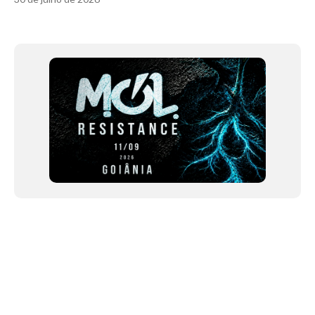
Item
1
of
12
NEWSLETTER