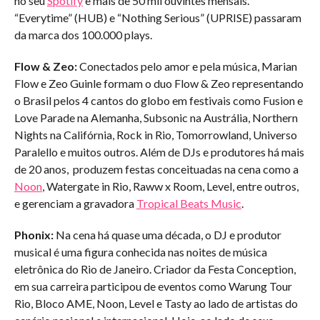
no seu
Spotify
e mais de 50 mil ouvintes mensais.
“Everytime” (HUB) e “Nothing Serious” (UPRISE) passaram
da marca dos 100.000 plays.
Flow & Zeo:
Conectados pelo amor e pela música, Marian
Flow e Zeo Guinle formam o duo Flow & Zeo representando
o Brasil pelos 4 cantos do globo em festivais como Fusion e
Love Parade na Alemanha, Subsonic na Austrália, Northern
Nights na Califórnia, Rock in Rio, Tomorrowland, Universo
Paralello e muitos outros. Além de DJs e produtores há mais
de 20 anos, produzem festas conceituadas na cena como a
Noon
, Watergate in Rio, Raww x Room, Level, entre outros,
e gerenciam a gravadora
Tropical Beats Music
.
Phonix:
Na cena há quase uma década, o DJ e produtor
musical é uma figura conhecida nas noites de música
eletrônica do Rio de Janeiro. Criador da Festa Conception,
em sua carreira participou de eventos como Warung Tour
Rio, Bloco AME, Noon, Level e Tasty ao lado de artistas do