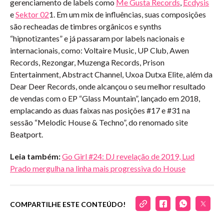
gerenciamento de labels como
Me Gusta Records
,
Ecdysis
e
Sektor 02
1. Em um mix de influências, suas composições
são recheadas de timbres orgânicos e synths
“hipnotizantes” e já passaram por labels nacionais e
internacionais, como: Voltaire Music, UP Club, Awen
Records, Rezongar, Muzenga Records, Prison
Entertainment, Abstract Channel, Uxoa Dutxa Elite, além da
Dear Deer Records, onde alcançou o seu melhor resultado
de vendas com o EP “Glass Mountain”, lançado em 2018,
emplacando as duas faixas nas posições #17 e #31 na
sessão “Melodic House & Techno”, do renomado site
Beatport.
Leia também:
Go Girl #24: DJ revelação de 2019, Lud
Prado mergulha na linha mais progressiva do House
COMPARTILHE ESTE CONTEÚDO!