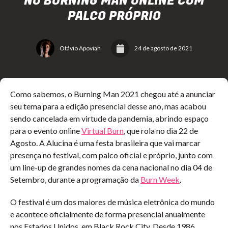
NO BURNING MAN ONLINE COM
PALCO PRÓPRIO
Otávio Apovian
24 de agosto de 2021
Como sabemos, o Burning Man 2021 chegou até a anunciar
seu tema para a edição presencial desse ano, mas acabou
sendo cancelada em virtude da pandemia, abrindo espaço
para o evento online
Virtual Burn
, que rola no dia 22 de
Agosto. A Alucina é uma festa brasileira que vai marcar
presença no festival, com palco oficial e próprio, junto com
um line-up de grandes nomes da cena nacional no dia 04 de
Setembro, durante a programação da
Burn Week
.
O festival é um dos maiores de música eletrônica do mundo
e acontece oficialmente de forma presencial anualmente
nos Estados Unidos, em Black Rock City. Desde 1986