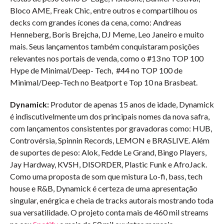
Bloco AME, Freak Chic, entre outros e compartilhou os
decks com grandes ícones da cena, como: Andreas
Henneberg, Boris Brejcha, DJ Meme, Leo Janeiro e muito
mais. Seus lançamentos também conquistaram posições
relevantes nos portais de venda, como o #13 no TOP 100
Hype de Minimal/Deep- Tech, #44 no TOP 100 de
Minimal/Deep-Tech no Beatport e Top 10 na Brasbeat.
Dynamick:
Produtor de apenas 15 anos de idade, Dynamick
é indiscutivelmente um dos principais nomes da nova safra,
com lançamentos consistentes por gravadoras como: HUB,
Controvérsia, Spinnin Records, LEMON e BRASLIVE. Além
de suportes de peso: Alok, Fedde Le Grand, Bingo Players,
Jay Hardway, KVSH, DISORDER, Plastic Funk e AfroJack.
Como uma proposta de som que mistura Lo-fi, bass, tech
house e R&B, Dynamick é certeza de uma apresentação
singular, enérgica e cheia de tracks autorais mostrando toda
sua versatilidade. O projeto conta mais de 460 mil streams