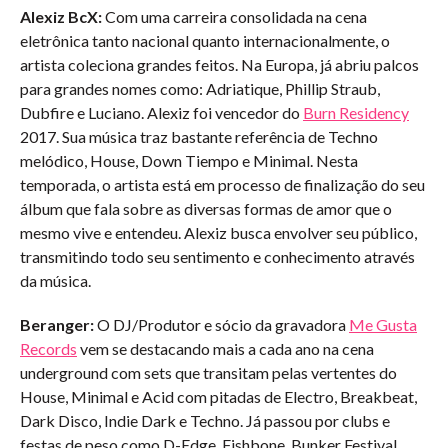
Alexiz BcX:
Com uma carreira consolidada na cena
eletrônica tanto nacional quanto internacionalmente, o
artista coleciona grandes feitos. Na Europa, já abriu palcos
para grandes nomes como: Adriatique, Phillip Straub,
Dubfire e Luciano. Alexiz foi vencedor do
Burn Residency
2017. Sua música traz bastante referência de Techno
melódico, House, Down Tiempo e Minimal. Nesta
temporada, o artista está em processo de finalização do seu
álbum que fala sobre as diversas formas de amor que o
mesmo vive e entendeu. Alexiz busca envolver seu público,
transmitindo todo seu sentimento e conhecimento através
da música.
Beranger:
O DJ/Produtor e sócio da gravadora
Me Gusta
Records
vem se destacando mais a cada ano na cena
underground com sets que transitam pelas vertentes do
House, Minimal e Acid com pitadas de Electro, Breakbeat,
Dark Disco, Indie Dark e Techno. Já passou por clubs e
festas de peso como D-Edge, Fishbone, Bunker Festival,