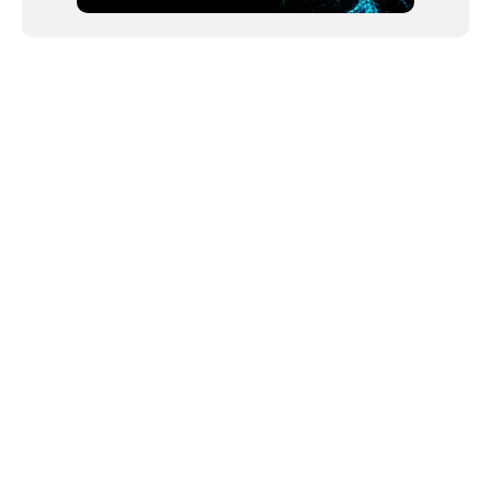
NEWSLETTER
Link copiado!
©2024 We Go Out, todos os direitos reservados. Versao 20250603.
O We Go Out e um site informativo, que publica
noticias
, novidades de
artistas
,
lancamentos
e faz divulgacao de
eventos
periodicamente atraves da