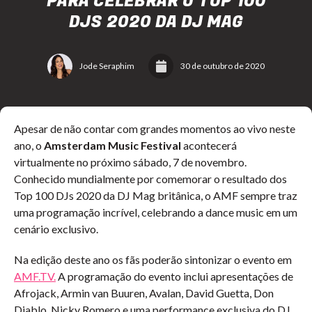
PARA CELEBRAR O TOP 100
DJS 2020 DA DJ MAG
Jode Seraphim
30 de outubro de 2020
Apesar de não contar com grandes momentos ao vivo neste
ano, o
Amsterdam Music Festival
acontecerá
virtualmente no próximo sábado, 7 de novembro.
Conhecido mundialmente por comemorar o resultado dos
Top 100 DJs 2020 da DJ Mag britânica, o AMF sempre traz
uma programação incrível, celebrando a dance music em um
cenário exclusivo.
Na edição deste ano os fãs poderão sintonizar o evento em
AMF.TV.
A programação do evento inclui apresentações de
Afrojack, Armin van Buuren, Avalan, David Guetta, Don
Diablo, Nicky Romero e uma performance exclusiva do DJ