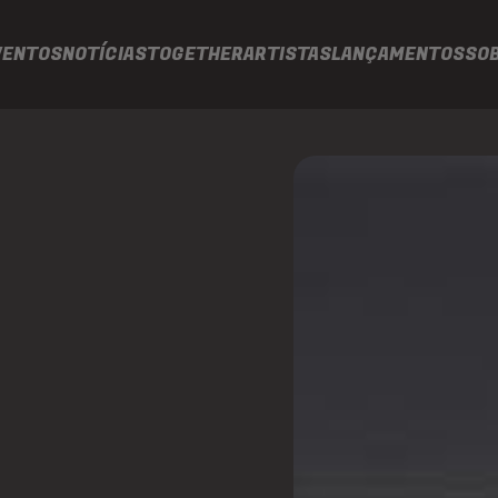
VENTOS
NOTÍCIAS
TOGETHER
ARTISTAS
LANÇAMENTOS
SO