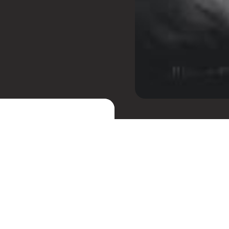
dor no mercado da música
s, frutos de muito estudo,
Receba cupons de desc
festas.
o considerável na
percalços da pandemia, o
da música a se
apresentações ao vivo
rmas de envolvimento com a
Confira nossos grupos