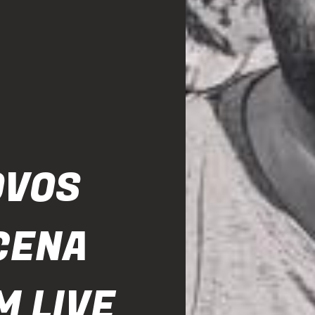
OVOS
CENA
M LIVE