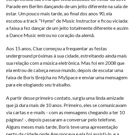
Parade em Berlim dançando de um jeito diferente na sala de
estar. Um pouco mais tarde, ao final dos anos 90, ela
escutou a track "Hymn" de Music Instructor e ficou viciada:
a faixa a fez dançar de um jeito totalmente diferente e assim
a Dance Music entrou no coração da alemã.
Aos 15 anos, Clue começou a frequentar as festas
underground próximas à sua cidade, estreitando ainda mais
sua relação com a música eletrônica. Mas foi em 2008 que
ela entrou de cabeça nesse mundo, depois de escutar uma
faixa de Boris Brejcha no MySpace e enviar uma mensagem
para ele elogiando seu trabalho.
A partir desse primeiro contato, surgiu uma linda amizade
que já dura mais de 10 anos. Primeiro, eles se comunicavam
via cartas e e-mails - com as mensagens chegando a ter 10
páginas! -, depois passaram a conversar pelo telefone.
Alguns meses mais tarde, Boris teve uma apresentação
perto da cidade onde Ann morava e ela foi assisti-lo, e a