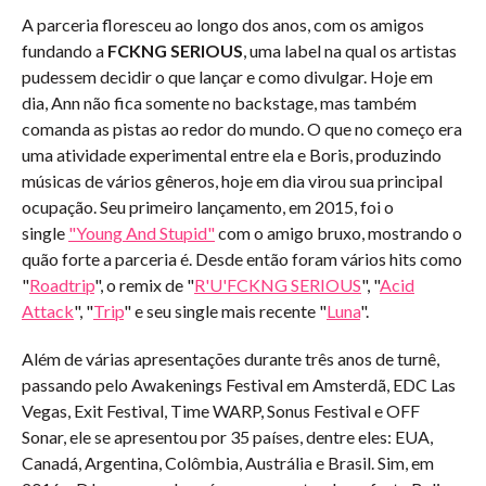
A parceria floresceu ao longo dos anos, com os amigos
fundando a
FCKNG SERIOUS
, uma label na qual os artistas
pudessem decidir o que lançar e como divulgar. Hoje em
dia, Ann não fica somente no backstage, mas também
comanda as pistas ao redor do mundo. O que no começo era
uma atividade experimental entre ela e Boris, produzindo
músicas de vários gêneros, hoje em dia virou sua principal
ocupação. Seu primeiro lançamento, em 2015, foi o
single
"Young And Stupid"
com o amigo bruxo, mostrando o
quão forte a parceria é. Desde então foram vários hits como
"
Roadtrip
", o remix de "
R'U'FCKNG SERIOUS
", "
Acid
Attack
", "
Trip
" e seu single mais recente "
Luna
".
Além de várias apresentações durante três anos de turnê,
passando pelo Awakenings Festival em Amsterdã, EDC Las
Vegas, Exit Festival, Time WARP, Sonus Festival e OFF
Sonar, ele se apresentou por 35 países, dentre eles: EUA,
Canadá, Argentina, Colômbia, Austrália e Brasil. Sim, em