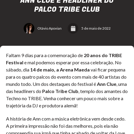
ANN CLUE É HEADLINER DO
PALCO TRIBE CLUB
Otávio Apovian
5 de maio de 2022
Faltam 9 dias para a comemoração de
20 anos do TRIBE
Festival
e mal podemos esperar por essa celebração. No
sábado, dia
14 de maio, a Arena Maeda
vai ficar pequena
para os quatro palcos do evento com mais de 40 artistas do
mundo todo. Um dos destaques do festival é
Ann Clue
, uma
das headliners do
Palco Tribe Club
, templo dos amantes do
Techno no TRIBE. Venha conhecer um pouco mais sobre a
trajetória da DJ e produtora alemã!
A história de Ann com a música eletrônica vem desde cedo.
A primeira impressão não foi das melhores, pois ela não
compreendia sua irmã que tinha acabado de voltar da Love