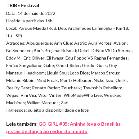
TRIBE Festival
Data: 14 de maio de 2022
Horário: a partir das 16h
Local: Parque Maeda (Rod. Dep. Archimedes Lammoglia - Km 18,
Itu - SP)
Atrações: Albuquerque; Ann Clue; Astrix; Aura Vortez; Avalon;
Be Svendsen; Boris Brejcha; Brisotti; Dekel; D-Nox VS Du Serena;
Eddy M.; Eric Olliver; Eli Iwasa; Edu Poppo VS Rapha Fernandes;
Enrico Sanguiliano; Gabe; Ghost Rider; Gordo; Guss; Guy
Mantzur; Headroom; Liquid Soul; Loco Dice; Marcos Strous;
Melanie Ribbie; Mind Freak; Moritz Hofbauer; Nicko Izzo; Omiki;
Reality Test; Renato Ratier; Touchtalk; Township Rebellion;
Vegas; Vini Vici; Vitor Vinter; WhoMadeWho Live; Wrecked
Machines; William Marques; Zac
Ingressos: sujeito a disponibilidade de lote
Leia também:
GO GIRL #35: Aninha leva o Brasil às
pistas de dança ao redor do mundo