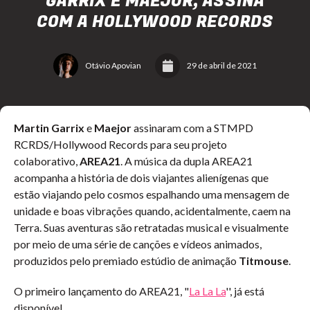
GARRIX E MAEJOR, ASSINA
COM A HOLLYWOOD RECORDS
Otávio Apovian
29 de abril de 2021
Martin Garrix
e
Maejor
assinaram com a STMPD
RCRDS/Hollywood Records para seu projeto
colaborativo,
AREA21
. A música da dupla AREA21
acompanha a história de dois viajantes alienígenas que
estão viajando pelo cosmos espalhando uma mensagem de
unidade e boas vibrações quando, acidentalmente, caem na
Terra. Suas aventuras são retratadas musical e visualmente
por meio de uma série de canções e vídeos animados,
produzidos pelo premiado estúdio de animação
Titmouse
.
O primeiro lançamento do AREA21, "
La La La
'', já está
disponível.