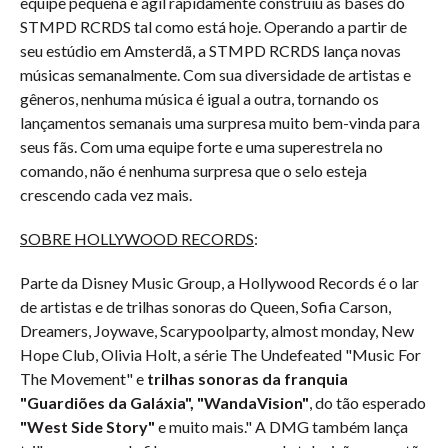
equipe pequena e ágil rapidamente construiu as bases do
STMPD RCRDS tal como está hoje. Operando a partir de
seu estúdio em Amsterdã, a STMPD RCRDS lança novas
músicas semanalmente. Com sua diversidade de artistas e
gêneros, nenhuma música é igual a outra, tornando os
lançamentos semanais uma surpresa muito bem-vinda para
seus fãs. Com uma equipe forte e uma superestrela no
comando, não é nenhuma surpresa que o selo esteja
crescendo cada vez mais.
SOBRE HOLLYWOOD RECORDS
:
Parte da Disney Music Group, a Hollywood Records é o lar
de artistas e de trilhas sonoras do Queen, Sofia Carson,
Dreamers, Joywave, Scarypoolparty, almost monday, New
Hope Club, Olivia Holt, a série The Undefeated "Music For
The Movement" e
trilhas sonoras da franquia
"Guardiões da Galáxia", "WandaVision"
, do tão esperado
"West Side Story"
e muito mais." A DMG também lança