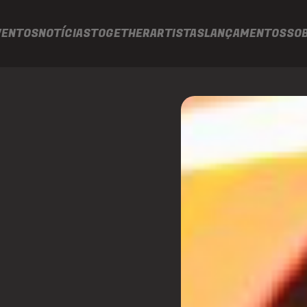
VENTOS
NOTÍCIAS
TOGETHER
ARTISTAS
LANÇAMENTOS
SO