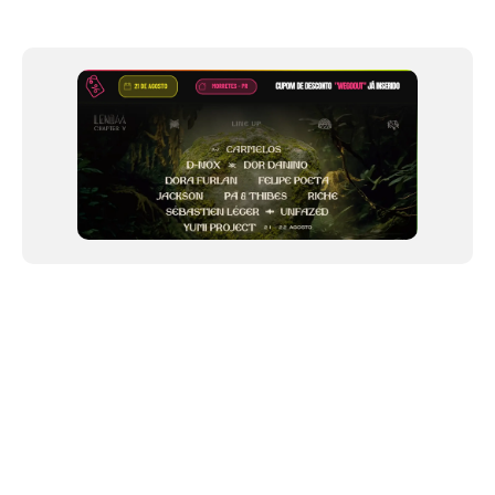
Item
1
of
12
NEWSLETTER