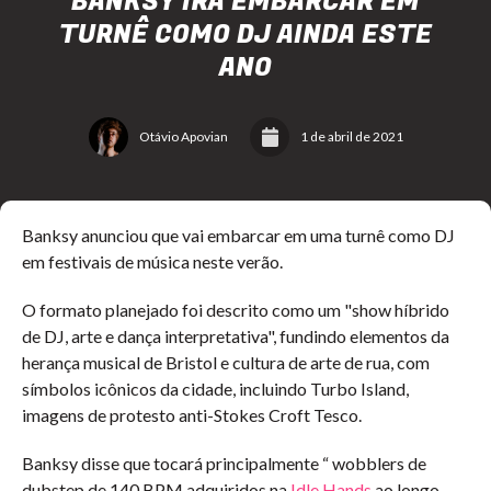
BANKSY IRÁ EMBARCAR EM
TURNÊ COMO DJ AINDA ESTE
ANO
Otávio Apovian
1 de abril de 2021
Banksy anunciou que vai embarcar em uma turnê como DJ
em festivais de música neste verão.
O formato planejado foi descrito como um "show híbrido
de DJ, arte e dança interpretativa", fundindo elementos da
herança musical de Bristol e cultura de arte de rua, com
símbolos icônicos da cidade, incluindo Turbo Island,
imagens de protesto anti-Stokes Croft Tesco.
Banksy disse que tocará principalmente “ wobblers de
dubstep de 140 BPM adquiridos na
Idle Hands
ao longo