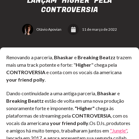
LANÇAM "HIGHER" PELA
CONTROVERSIA
Otávio Apovian
11 de março de 2022
Renovando a parceria,
Bhaskar
e
Breaking Beatzz
trazem
mais uma track potente e forte: "
Higher
" chega pela
CONTROVERSIA
e conta com os vocais da americana
your friend polly
.
Dando continuidade a uma antiga parceria,
Bhaskar
e
Breaking Beattz
estão de volta em uma nova produção
sonoramente forte e imponente.
"Higher"
chega às
plataformas de streaming pela
CONTROVERSIA
, com os
vocais da americana
your friend polly
.Os DJs, produtores
e amigos há muito tempo, trabalharam juntos em
"Jungle"
,
lançada em 2017, e agora apresentam sua segunda collab