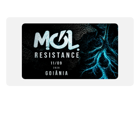
Item
1
of
12
NEWSLETTER