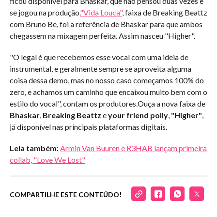
ficou disponível para Bhaskar, que não pensou duas vezes e
se jogou na produção.
"Vida Louca"
, faixa de Breaking Beattz
com Bruno Be, foi a referência de Bhaskar para que ambos
chegassem na mixagem perfeita. Assim nasceu "Higher".
"O legal é que recebemos esse vocal com uma ideia de
instrumental, e geralmente sempre se aproveita alguma
coisa dessa demo, mas no nosso caso começamos 100% do
zero, e achamos um caminho que encaixou muito bem com o
estilo do vocal", contam os produtores.Ouça a nova faixa de
Bhaskar
,
Breaking Beattz
e
your friend polly
,
"Higher"
,
já disponível nas principais plataformas digitais.
Leia também:
Armin Van Buuren e R3HAB lançam primeira
collab, "Love We Lost"
COMPARTILHE ESTE CONTEÚDO!