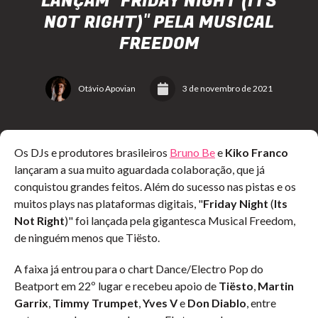
LANÇAM "FRIDAY NIGHT (ITS
NOT RIGHT)" PELA MUSICAL
FREEDOM
Otávio Apovian
3 de novembro de 2021
Os DJs e produtores brasileiros
Bruno Be
e
Kiko Franco
lançaram a sua muito aguardada colaboração, que já
conquistou grandes feitos. Além do sucesso nas pistas e os
muitos plays nas plataformas digitais, "
Friday Night
(
Its
Not Right
)" foi lançada pela gigantesca Musical Freedom,
de ninguém menos que Tiësto.
A faixa já entrou para o chart Dance/Electro Pop do
Beatport em 22º lugar e recebeu apoio de
Tiësto
,
Martin
Garrix
,
Timmy Trumpet
,
Yves V
e
Don Diablo
, entre