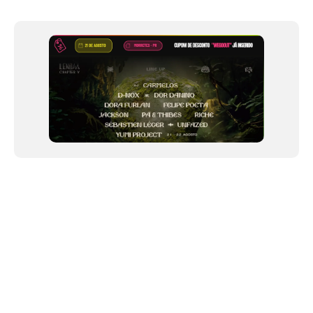
Item
1
of
12
NEWSLETTER